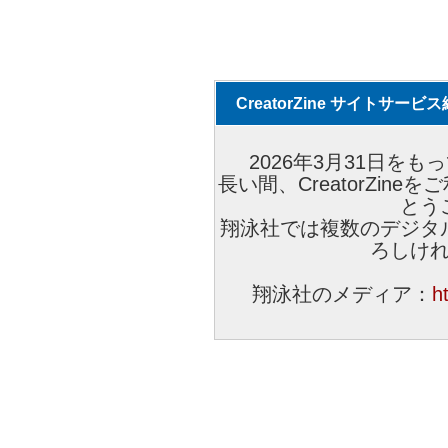
CreatorZine サイトサー
2026年3月31日をもっ
長い間、CreatorZi
とう
翔泳社では複数のデジタ
ろしけ
翔泳社のメディア：
h