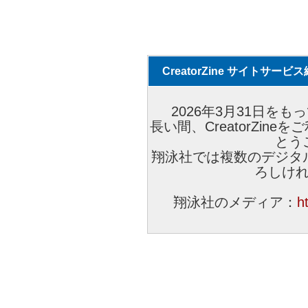
CreatorZine サイトサー
2026年3月31日をもっ
長い間、CreatorZi
とう
翔泳社では複数のデジタ
ろしけ
翔泳社のメディア：
h