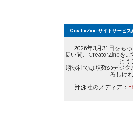
CreatorZine サイトサー
2026年3月31日をもっ
長い間、CreatorZi
とう
翔泳社では複数のデジタ
ろしけ
翔泳社のメディア：
h