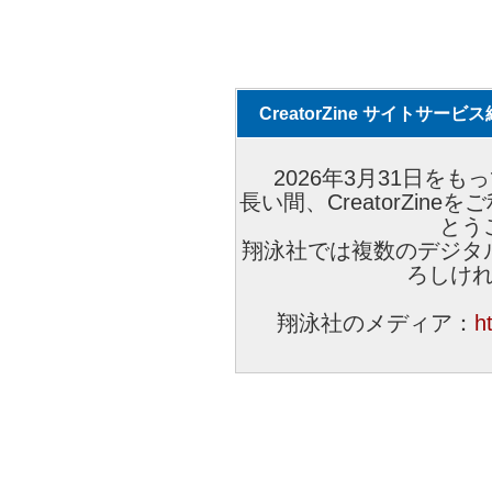
CreatorZine サイトサー
2026年3月31日をもっ
長い間、CreatorZi
とう
翔泳社では複数のデジタ
ろしけ
翔泳社のメディア：
h