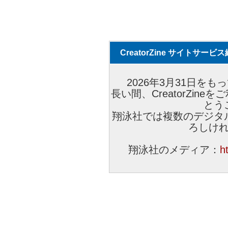
CreatorZine サイトサー
2026年3月31日をもっ
長い間、CreatorZi
とう
翔泳社では複数のデジタ
ろしけ
翔泳社のメディア：
h