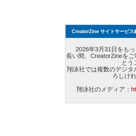
CreatorZine サイトサー
2026年3月31日をもっ
長い間、CreatorZi
とう
翔泳社では複数のデジタ
ろしけ
翔泳社のメディア：
h