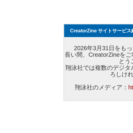
CreatorZine サイトサー
2026年3月31日をもっ
長い間、CreatorZi
とう
翔泳社では複数のデジタ
ろしけ
翔泳社のメディア：
h