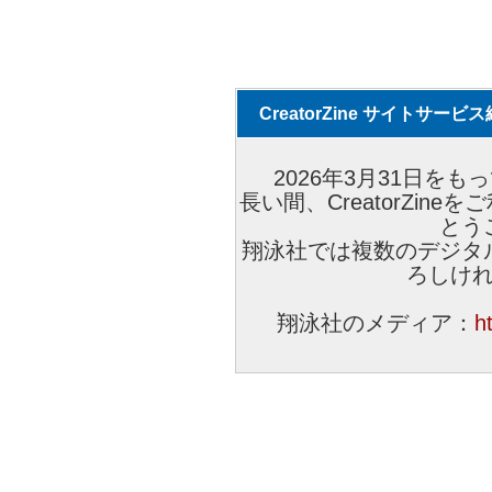
CreatorZine サイトサー
2026年3月31日をもっ
長い間、CreatorZi
とう
翔泳社では複数のデジタ
ろしけ
翔泳社のメディア：
h