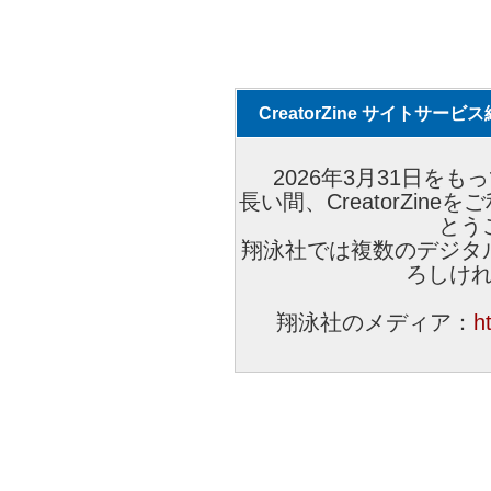
CreatorZine サイトサー
2026年3月31日をもっ
長い間、CreatorZi
とう
翔泳社では複数のデジタ
ろしけ
翔泳社のメディア：
h