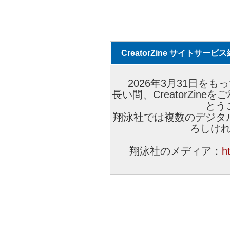
CreatorZine サイトサー
2026年3月31日をもっ
長い間、CreatorZi
とう
翔泳社では複数のデジタ
ろしけ
翔泳社のメディア：
h