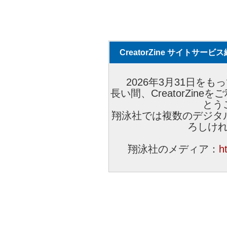
CreatorZine サイトサー
2026年3月31日をもっ
長い間、CreatorZi
とう
翔泳社では複数のデジタ
ろしけ
翔泳社のメディア：
h