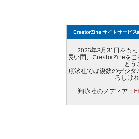
CreatorZine サイトサー
2026年3月31日をもっ
長い間、CreatorZi
とう
翔泳社では複数のデジタ
ろしけ
翔泳社のメディア：
h