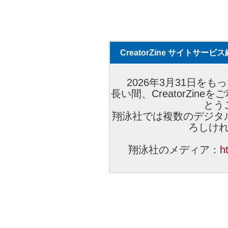
CreatorZine サイトサー
2026年3月31日をもっ
長い間、CreatorZi
とう
翔泳社では複数のデジタ
ろしけ
翔泳社のメディア：
h