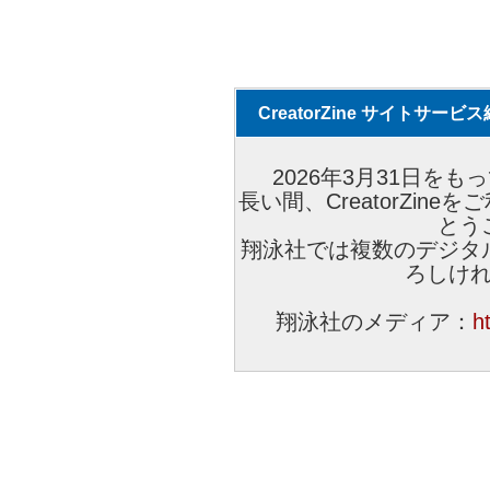
CreatorZine サイトサー
2026年3月31日をもっ
長い間、CreatorZi
とう
翔泳社では複数のデジタ
ろしけ
翔泳社のメディア：
h