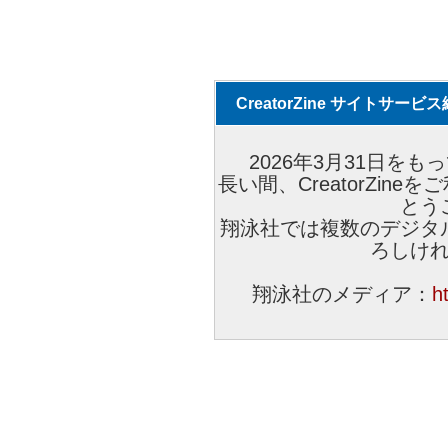
CreatorZine サイトサー
2026年3月31日をもっ
長い間、CreatorZi
とう
翔泳社では複数のデジタ
ろしけ
翔泳社のメディア：
h