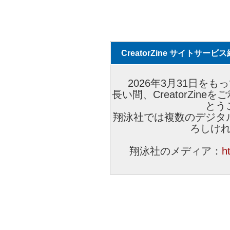
CreatorZine サイトサー
2026年3月31日をもっ
長い間、CreatorZi
とう
翔泳社では複数のデジタ
ろしけ
翔泳社のメディア：
h