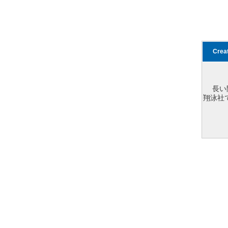
Cre
長い
翔泳社