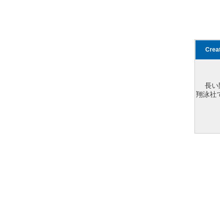
Cre
長い
翔泳社