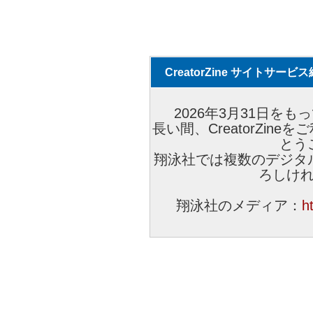
CreatorZine サイトサー
2026年3月31日をもっ
長い間、CreatorZi
とう
翔泳社では複数のデジタ
ろしけ
翔泳社のメディア：
h