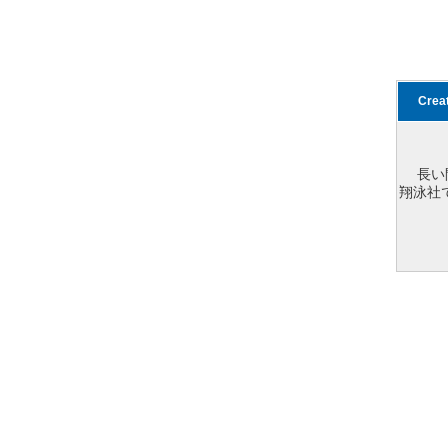
Cre
長い
翔泳社