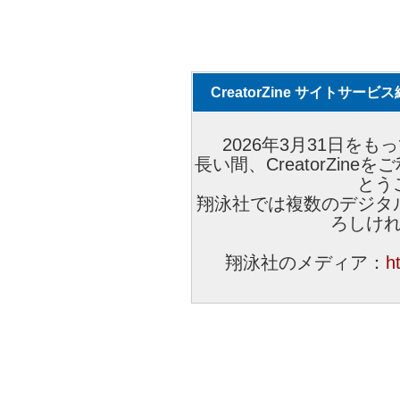
CreatorZine サイトサー
2026年3月31日をもっ
長い間、CreatorZi
とう
翔泳社では複数のデジタ
ろしけ
翔泳社のメディア：
h