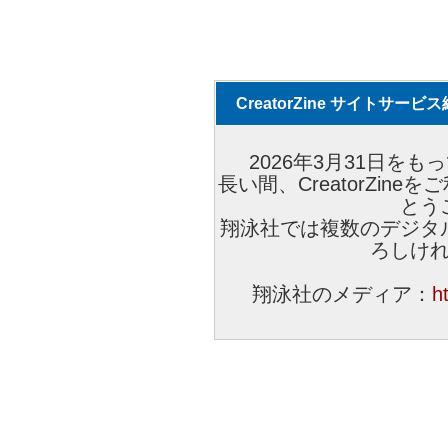
CreatorZine サイトサー
2026年3月31日をもっ
長い間、CreatorZi
とう
翔泳社では複数のデジタ
ろしけ
翔泳社のメディア：
h