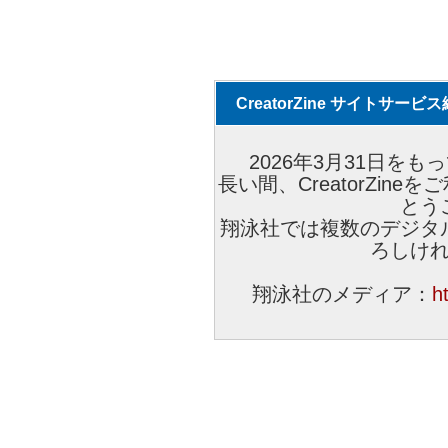
CreatorZine サイトサー
2026年3月31日をもっ
長い間、CreatorZi
とう
翔泳社では複数のデジタ
ろしけ
翔泳社のメディア：
h