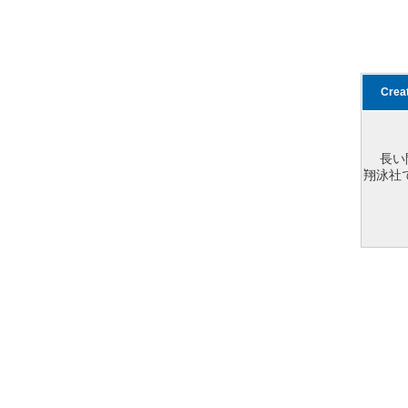
Cre
長い
翔泳社