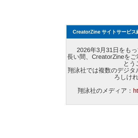
CreatorZine サイトサー
2026年3月31日をもっ
長い間、CreatorZi
とう
翔泳社では複数のデジタ
ろしけ
翔泳社のメディア：
h