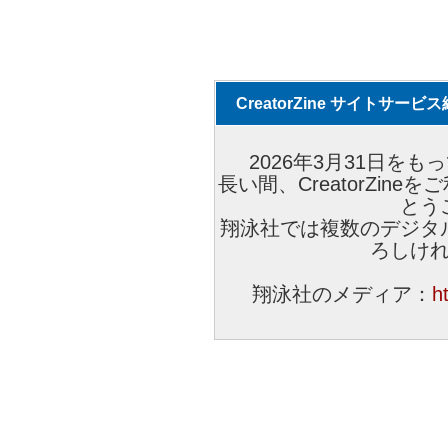
CreatorZine サイトサー
2026年3月31日をもっ
長い間、CreatorZi
とう
翔泳社では複数のデジタ
ろしけ
翔泳社のメディア：
h