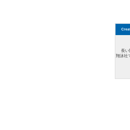
Cre
長い
翔泳社