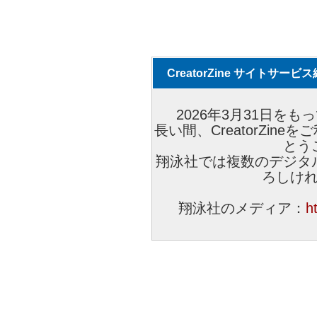
CreatorZine サイトサー
2026年3月31日をもっ
長い間、CreatorZi
とう
翔泳社では複数のデジタ
ろしけ
翔泳社のメディア：
h