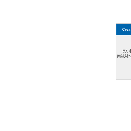
Cre
長い
翔泳社