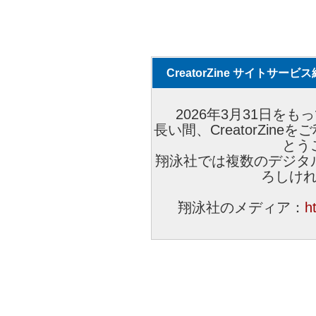
CreatorZine サイトサー
2026年3月31日をもっ
長い間、CreatorZi
とう
翔泳社では複数のデジタ
ろしけ
翔泳社のメディア：
h