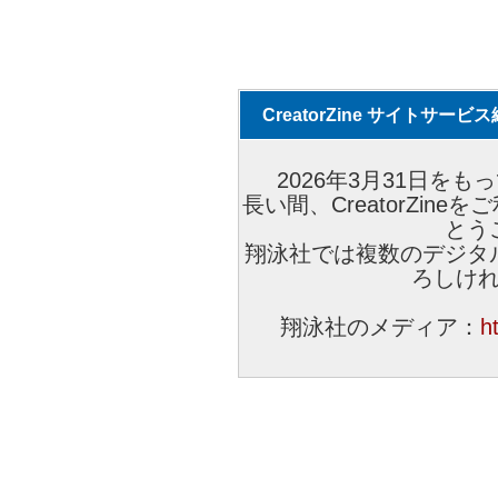
CreatorZine サイトサー
2026年3月31日をもっ
長い間、CreatorZi
とう
翔泳社では複数のデジタ
ろしけ
翔泳社のメディア：
h