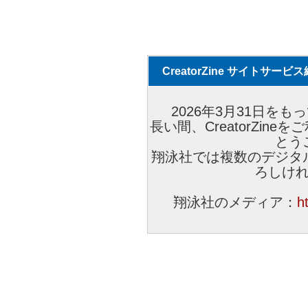
CreatorZine サイトサー
2026年3月31日をもっ
長い間、CreatorZi
とう
翔泳社では複数のデジタ
ろしけ
翔泳社のメディア：
h