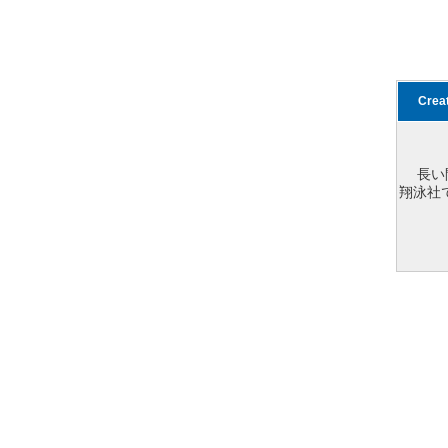
Cre
長い
翔泳社