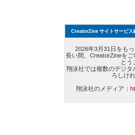
CreatorZine サイトサー
2026年3月31日をもっ
長い間、CreatorZi
とう
翔泳社では複数のデジタ
ろしけ
翔泳社のメディア：
h