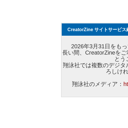
CreatorZine サイトサー
2026年3月31日をもっ
長い間、CreatorZi
とう
翔泳社では複数のデジタ
ろしけ
翔泳社のメディア：
h