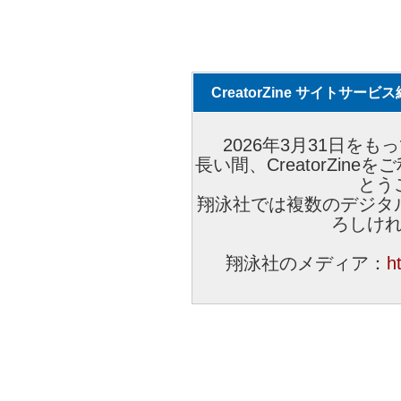
CreatorZine サイトサー
2026年3月31日をもっ
長い間、CreatorZi
とう
翔泳社では複数のデジタ
ろしけ
翔泳社のメディア：
h