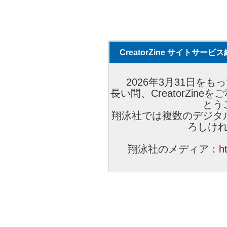
CreatorZine サイトサー
2026年3月31日をもっ
長い間、CreatorZi
とう
翔泳社では複数のデジタ
ろしけ
翔泳社のメディア：
h