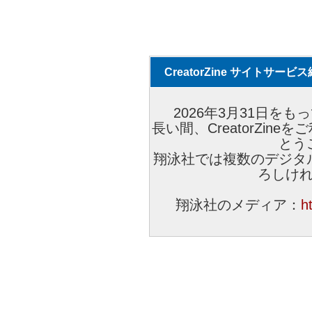
CreatorZine サイトサー
2026年3月31日をもっ
長い間、CreatorZi
とう
翔泳社では複数のデジタ
ろしけ
翔泳社のメディア：
h