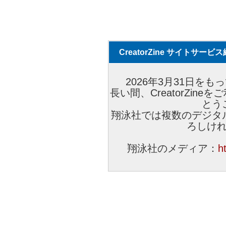
CreatorZine サイトサー
2026年3月31日をもっ
長い間、CreatorZi
とう
翔泳社では複数のデジタ
ろしけ
翔泳社のメディア：
h