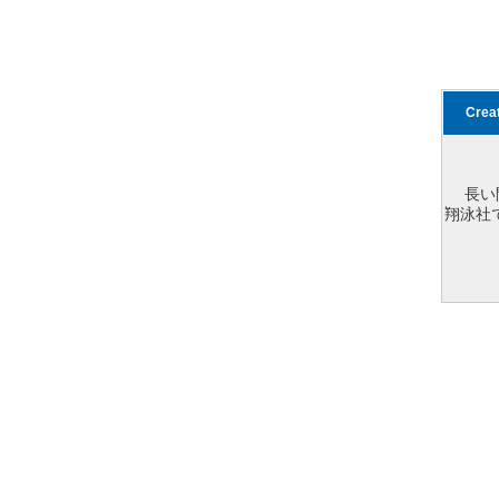
Cre
長い
翔泳社