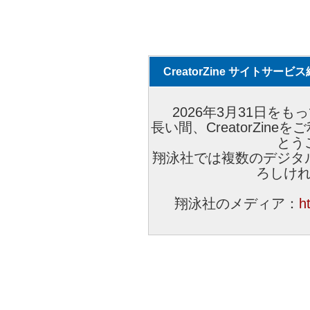
CreatorZine サイトサー
2026年3月31日をもっ
長い間、CreatorZi
とう
翔泳社では複数のデジタ
ろしけ
翔泳社のメディア：
h