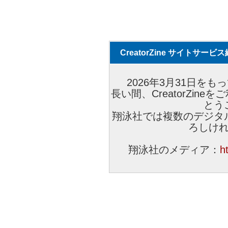
CreatorZine サイトサー
2026年3月31日をもっ
長い間、CreatorZi
とう
翔泳社では複数のデジタ
ろしけ
翔泳社のメディア：
h