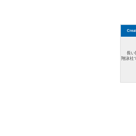
Cre
長い
翔泳社