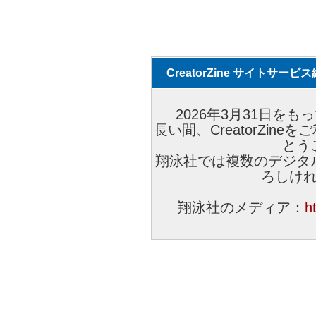
CreatorZine サイトサー
2026年3月31日をもっ
長い間、CreatorZi
とう
翔泳社では複数のデジタ
ろしけ
翔泳社のメディア：
h