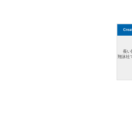
Cre
長い
翔泳社