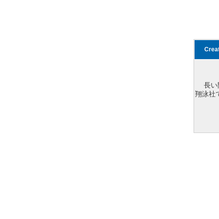
Cre
長い
翔泳社