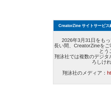
CreatorZine サイトサー
2026年3月31日をもっ
長い間、CreatorZi
とう
翔泳社では複数のデジタ
ろしけ
翔泳社のメディア：
h