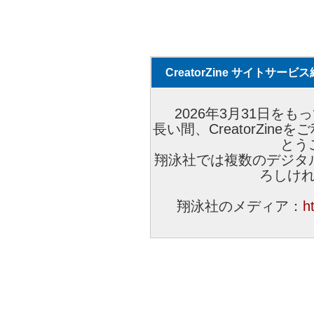
CreatorZine サイトサー
2026年3月31日をもっ
長い間、CreatorZi
とう
翔泳社では複数のデジタ
ろしけ
翔泳社のメディア：
h