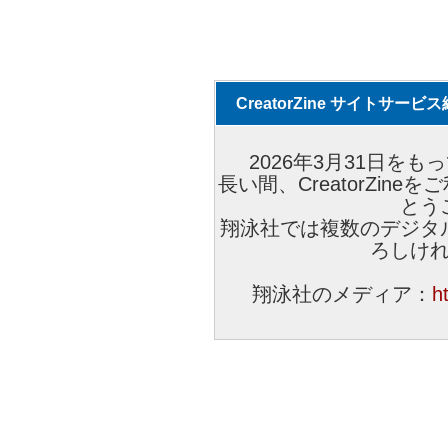
CreatorZine サイトサー
2026年3月31日をもっ
長い間、CreatorZi
とう
翔泳社では複数のデジタ
ろしけ
翔泳社のメディア：
h