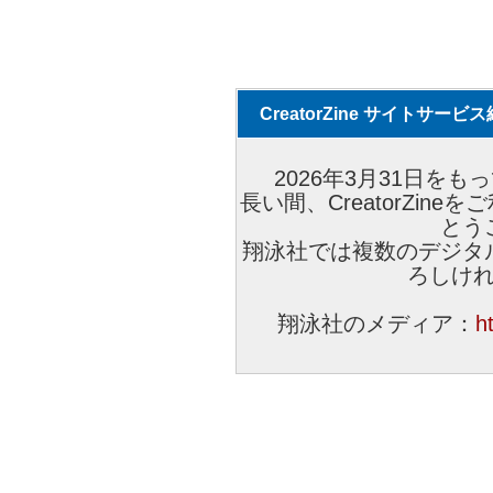
CreatorZine サイトサー
2026年3月31日をもっ
長い間、CreatorZi
とう
翔泳社では複数のデジタ
ろしけ
翔泳社のメディア：
h